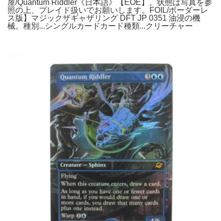
屋/Quantum Riddler《日本語》【EOE】。状態は写真を参
照の上、プレイド扱いでお願いします。FOIL/ボーダーレ
ス版】マジックザギャザリング DFT JP 0351 油浸の機
械。種別...シングルカードカード種類...クリーチャー