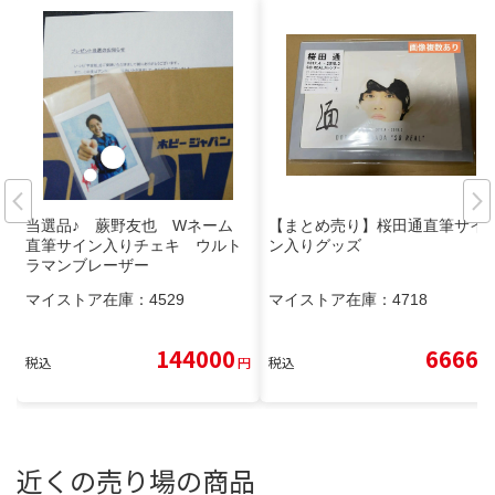
当選品♪ 蕨野友也 Wネーム
【まとめ売り】桜田通直筆サイ
直筆サイン入りチェキ ウルト
ン入りグッズ
ラマンブレーザー
マイストア在庫：
4529
マイストア在庫：
4718
144000
6666
税込
円
税込
円
近くの売り場の商品