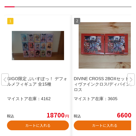
GIGO限定 ぶいすぽっ！ デフォ
DIVINE CROSS 2BOXセット デ
ルメフィギュア 全15種
ィヴァインクロス/ディバインク
ロス
マイストア在庫：
4162
マイストア在庫：
3605
18700
6600
税込
円
税込
円
カートに入れる
カートに入れる