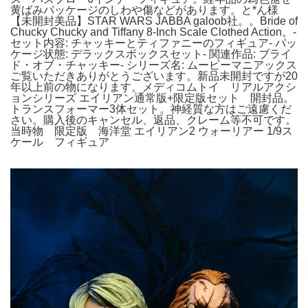
黄ばみパッケージのしわや傷などがあります。と*ん様
【未開封美品】STAR WARS JABBA galoob社。。Bride of
Chucky Chucky and Tiffany 8-Inch Scale Clothed Action。-
セット内容: チャッキーとティファニーのフィギュア- パッ
ケージ状態: デラックスボックスセット- 関連作品: ブライ
ド・オブ・チャッキー- シリーズ名: ムービーマニアックス
ご覧いただきありがとうございます。新品未開封ですが20
年以上前の物になります。メディコムトイ リアルアクシ
ョンシリーズ エイリアン通常版+限定版セット 開封品。
トランスフォーマー3体セット。神経質な方はご遠慮くだ
さい。購入後のキャンセル、返品、クレーム等不可です。
当時物 限定版 海洋堂 エイリアン2 ウォーリアー 1/9ス
ケール フィギュア