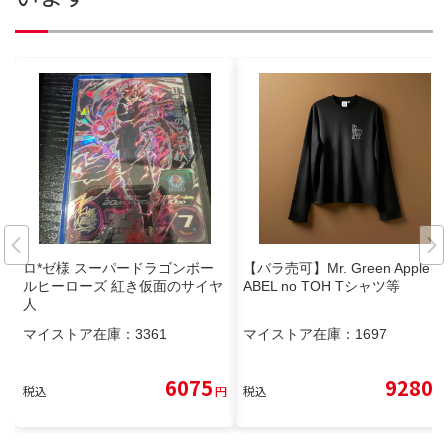
ロ*ゼ様 スーパードラゴンボー
【バラ売可】Mr. Green Apple B
ルヒーローズ 紅き仮面のサイヤ
ABEL no TOH Tシャツ等
人
マイストア在庫：
3361
マイストア在庫：
1697
6075
9280
税込
円
税込
円