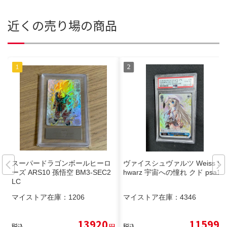
近くの売り場の商品
スーパードラゴンボールヒーロ
ヴァイスシュヴァルツ Weiss Sc
ーズ ARS10 孫悟空 BM3-SEC2
hwarz 宇宙への憧れ クド psa10
LC
マイストア在庫：
1206
マイストア在庫：
4346
13920
11599
税込
円
税込
円