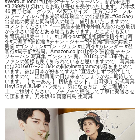
#WordOfHonor #山河令#チャンジャーハン。新品未使用
¥3,299売り切れてもお取り寄せを受付いたします。乃木坂
46 西野七瀬 グッズ。A4変形サイズ 正方形32P フル
カラーフィルム付き光沢紙印刷全ての出品検索↓#GaGaの
出品他の商品と同時購入の場合、値引きいたしますので、
コメントください^_^-----新品未使用海外輸入品のため最初
から小さい傷などある場合もあります。どこよりも安い
知育玩具販売中！！。#山河令ost#魔道祖師#陳情令#山河
令#天涯客#張哲瀚 #チャン・ジャー#张哲瀚#龔俊#龚俊 #
龔俊 #ゴンジュン#ゴン・ジュン #山河令#カレンダー #温
客行#周子舒#温周。Amazon.co.jp: 山河令 張哲瀚 チャン
ジャーハン 写真集 ゴンジュン 龔。2018年の813事件は...
ファンの皆様も良く知られていると思いますので、写真集
には2016/07〜2018/04の間のInstagramの内容をまとめて
います。彼は日本が好きですね^ ^直近少しずつ発声して
いますので、活動再開の日は来るでしょうかね...期待して
います。【 ちーあん 】 切抜きセット。山田涼介 公式写真
Hey! Say! JUMP バラ売り。気になる方は十分ご理解の
上、ご検討ください。プチプチで梱包して丁寧に発送させ
て頂きます。乃木坂46 齋藤飛鳥 生写真