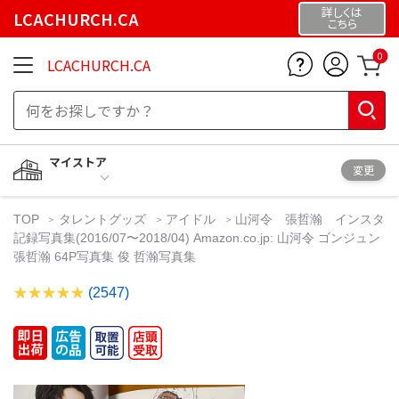
詳しくは
LCACHURCH.CA
こちら
0
LCACHURCH.CA
マイストア
変更
TOP
タレントグッズ
アイドル
山河令 張哲瀚 インスタ
記録写真集(2016/07〜2018/04) Amazon.co.jp: 山河令 ゴンジュン
張哲瀚 64P写真集 俊 哲瀚写真集
(2547)