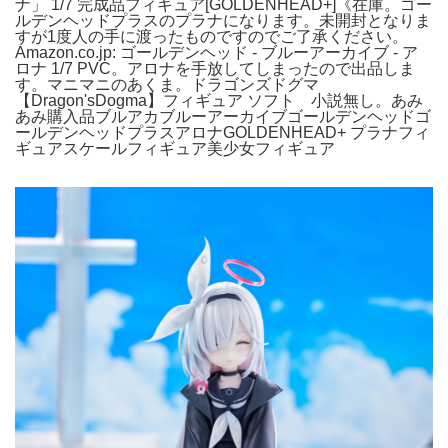
ナ」 1/7 完成品フィギュア[GOLDENHEAD+]《在庫。ゴー
ルデンヘッドプラスのプラナになります。未開封となりま
すが1度人の手に渡ったものですのでご了承ください。
Amazon.co.jp: ゴールデンヘッド - ブルーアーカイブ - ア
ロナ 1/7 PVC。アロナを手放してしまったので出品しま
す。マニマニのあくま。ドラゴンズドグマ
【Dragon'sDogma】フィギュア ソフト 小説無し。あみ
あみ購入品ブルアカブルーアーカイブゴールデンヘッドゴ
ールデンヘッドプラスアロナGOLDENHEAD+ プラナフィ
ギュアスケールフィギュア美少女フィギュア