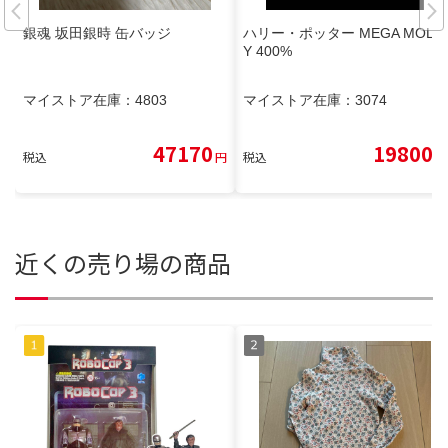
銀魂 坂田銀時 缶バッジ
ハリー・ポッター MEGA MOLL
Y 400%
マイストア在庫：
4803
マイストア在庫：
3074
47170
19800
税込
円
税込
円
近くの売り場の商品