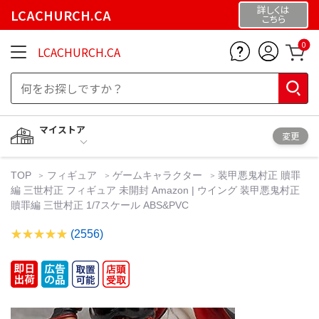
詳しくは
LCACHURCH.CA
こちら
0
LCACHURCH.CA
マイストア
変更
TOP
フィギュア
ゲームキャラクター
装甲悪鬼村正 贖罪
編 三世村正 フィギュア 未開封 Amazon | ウイング 装甲悪鬼村正
贖罪編 三世村正 1/7スケール ABS&PVC
(2556)