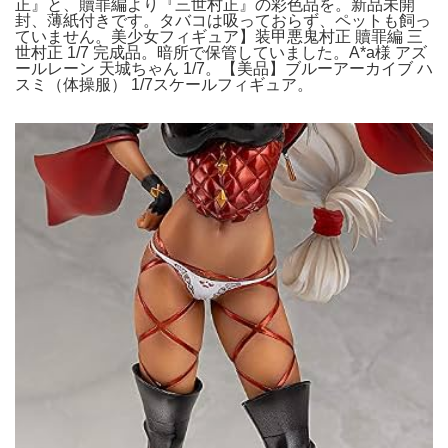
正』と、贖罪編より『三世村正』の彩色品を。新品未開
封、薄紙付きです。タバコは吸っておらず、ペットも飼っ
ていません。美少女フィギュア】装甲悪鬼村正 贖罪編 三
世村正 1/7 完成品。暗所で保管していました。A*a様 アズ
ールレーン 天城ちゃん 1/7。【美品】ブルーアーカイブ ハ
スミ（体操服） 1/7スケールフィギュア。