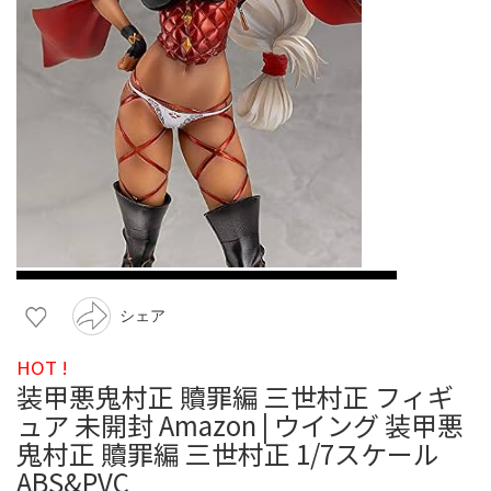
シェア
HOT !
装甲悪鬼村正 贖罪編 三世村正 フィギ
ュア 未開封 Amazon | ウイング 装甲悪
鬼村正 贖罪編 三世村正 1/7スケール
ABS&PVC