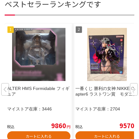
ベストセラーランキングです
ALTER HMS Formidable フィギ
一番くじ 勝利の女神:NIKKE Ch
ュア
apter6 ラストワン賞 モダニア
マイストア在庫：
3446
マイストア在庫：
2704
9860
9570
税込
円
税込
円
カートに入れる
カートに入れる