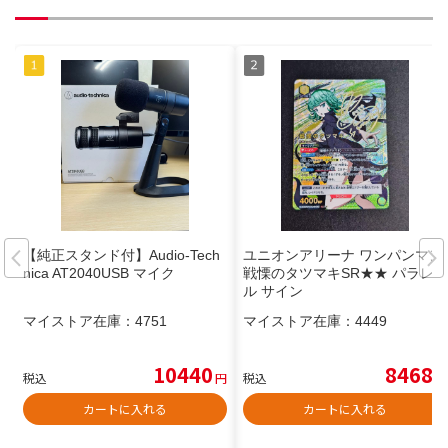
【純正スタンド付】Audio-Tech
ユニオンアリーナ ワンパンマン
nica AT2040USB マイク
戦慄のタツマキSR★★ パラレ
ル サイン
マイストア在庫：
4751
マイストア在庫：
4449
10440
8468
税込
円
税込
円
カートに入れる
カートに入れる