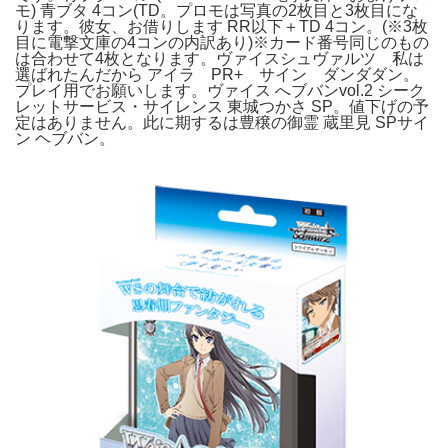
モ) 青ブタ 4コン(TD。プロモは写真の2枚目と3枚目にな
ります。彼女、お借りします RR以下＋TD 4コン。(※3枚
目に電撃文庫の4コンの内訳あり)※カード番号同じのもの
は合わせて4枚となります。ヴァイスシュヴァルツ 私は
選ばれたんだから アイラ PR+ サイン ダンダダン。
プレイ用でお願いします。ヴァイス へブバンvol.2 シーク
レットサービス・サイレンス 東城つかさ SP。値下げの予
定はありません。此に期するは豊穣の御霊 蔵里見 SPサイ
ン ヘブバン。