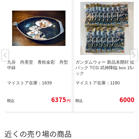
九谷 尚美堂 青粒金彩 舟型
ガンダムウォー 新品未開封 拡張
中鉢
パック TCG 武神降臨 box 15パ
ック
マイストア在庫：
1839
マイストア在庫：
1180
6375
6000
税込
円
税込
円
近くの売り場の商品