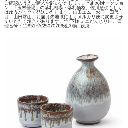
ご確認のうえご購入お願いいたします。Yahoo!オークショ
ン - 「玉村登陽」の落札相場・落札価格。佐川急便もしく
はゆうパックで発送いたします。山田エム お皿 四代
目 山田常山。お届け先地域によりメルカリ便に変更させ
ていただく場合があります。竹*下様 ミニだんじり鉦。管
理番号：12851YA/25070706焼き物...萩焼