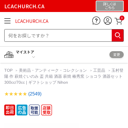
詳しくは
LCACHURCH.CA
こちら
0
LCACHURCH.CA
マイストア
変更
TOP
美術品・アンティーク・コレクション
工芸品
玉村登
陽 作 萩焼ぐいのみ 盃 共箱 酒器 萩焼 椿秀窯 ショコラ 酒器セット
300cc/70cc | ギフトショップ Nihon
(2549)