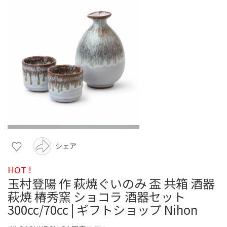
シェア
HOT !
玉村登陽 作 萩焼ぐいのみ 盃 共箱 酒器
萩焼 椿秀窯 ショコラ 酒器セット
300cc/70cc | ギフトショップ Nihon