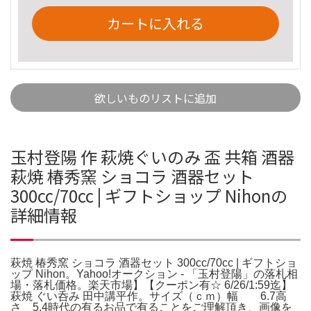
カートに入れる
欲しいものリストに追加
玉村登陽 作 萩焼ぐいのみ 盃 共箱 酒器
萩焼 椿秀窯 ショコラ 酒器セット
300cc/70cc | ギフトショップ Nihonの
詳細情報
萩焼 椿秀窯 ショコラ 酒器セット 300cc/70cc | ギフトショ
ップ Nihon。Yahoo!オークション - 「玉村登陽」の落札相
場・落札価格。楽天市場】【クーポン有☆ 6/26/1:59迄】
萩焼 ぐい呑み 田中講平作。サイズ（ｃｍ）幅 6.7高
さ 5.4時代の有るお品で有ることをご理解頂き、画像を