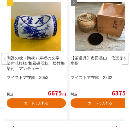
陶器の枕（陶枕）寿福の文字
【茶道具】奥田英山 信楽鬼桶
染付花模様 和風磁器枕 松竹梅
水指
染付 アンティーク
マイストア在庫：
3053
マイストア在庫：
2332
6675
6375
税込
円
税込
円
カートに入れる
カートに入れる