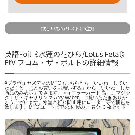
欲しいものリストに追加
英語Foil《水蓮の花びら/Lotus Petal》
FtV フロム・ザ・ボルトの詳細情報
#プラヴォヤズディのMTG ↑こちらから「いいね」してい
ただくと「まとめ買いをお願いする」から「いいね！した
商品のみ表示」できます。mtg エラーカード 島。。マジッ
ク：ザ・ギャザリング Amy Waber。ご覧いただきありが
とうございます。水濡れ折れ防止用にローダー等で梱包を
致します。MTG ユートピアの木 樫の力 春分 ３枚セット