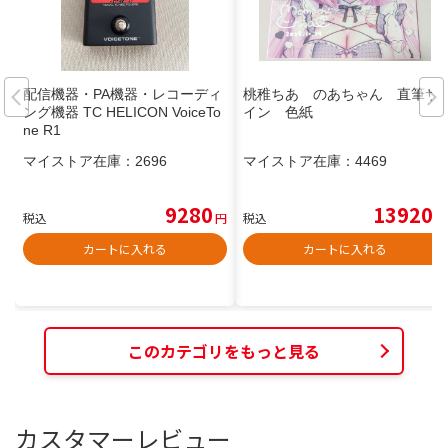
配信機器・PA機器・レコーディ
桃稚ちあ のあちゃん 直筆サ
ング機器 TC HELICON VoiceTo
イン 色紙
ne R1
マイストア在庫：
2696
マイストア在庫：
4469
9280
13920
税込
円
税込
円
カートに入れる
カートに入れる
このカテゴリをもっと見る
カスタマーレビュー