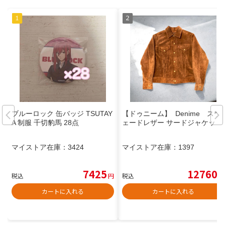
ブルーロック 缶バッジ TSUTAY
【ドゥニーム】 Denime スウ
A 制服 千切豹馬 28点
ェードレザー サードジャケット
マイストア在庫：
3424
マイストア在庫：
1397
7425
12760
税込
円
税込
円
カートに入れる
カートに入れる