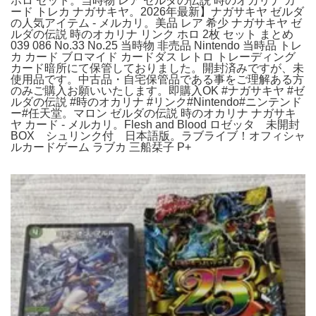
ホロ セット。当時物 レア ゼルダの伝説 時のオカリナ カ
ード トレカ ナガサキヤ。2026年最新】ナガサキヤ ゼルダ
の人気アイテム - メルカリ。美品 レア 希少 ナガサキヤ ゼ
ルダの伝説 時のオカリナ リンク ホロ 2枚 セット まとめ
039 086 No.33 No.25 当時物 非売品 Nintendo 当時品 トレ
カ カード ブロマイド カードダス レトロ トレーディング
カード暗所にて保管しておりました。開封済みですが、未
使用品です。中古品・自宅保管品である事をご理解ある方
のみご購入お願いいたします。即購入OK #ナガサキヤ #ゼ
ルダの伝説 #時のオカリナ #リンク#Nintendo#ニンテンド
ー#任天堂。マロン ゼルダの伝説 時のオカリナ ナガサキ
ヤ カード - メルカリ。Flesh and Blood ロゼッタ 未開封
BOX シュリンク付 日本語版。ラブライブ！オフィシャ
ルカードゲーム ラブカ 三船栞子 P+