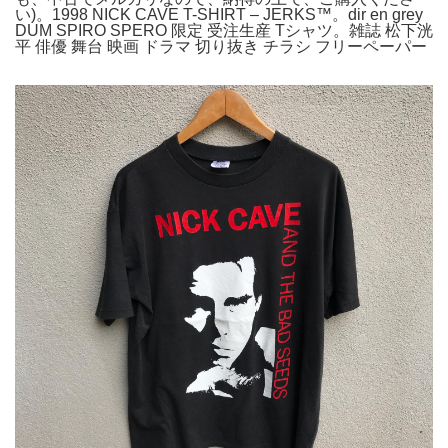
い)。1998 NICK CAVE T-SHIRT – JERKS™。dir en grey
DUM SPIRO SPERO 限定 受注生産 Tシャツ。雑誌 松下洸
平 俳優 舞台 映画 ドラマ 切り抜き チラシ フリーペーパー