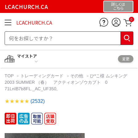
詳しくは
LCACHURCH.CA
こちら
0
LCACHURCH.CA
マイストア
変更
TOP
トレーディングカード
その他
ひ*こ様 ムシキング
2003 SUMMER （春） アクティオンゾウカブト 0
71LnIB7b8FL._AC_UF350,
(2532)