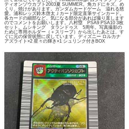
ティオンゾウカブト2003夏 SUMMER。角カドにキズ、め
くり、焼けがあります。ガンダムカードゲーム 溢れる慈
愛。浦和レッズ鈴木啓太Ｊカード限定直筆サインカード。
各カードの細部など、気になる部分があれば撮り直します
のでコメントをお願いします。八村塁 PSA9 PSA10 3枚
セット。ムシキング タランドゥス 5周年。写真撮影の
ために専用ホルダー（＋スリーブ）から出したあとは、す
ぐに元の保管状態に戻しています。ディズニー ロルカナ
アズライト×2 星々の輝き×1 シュリンク付きBOX