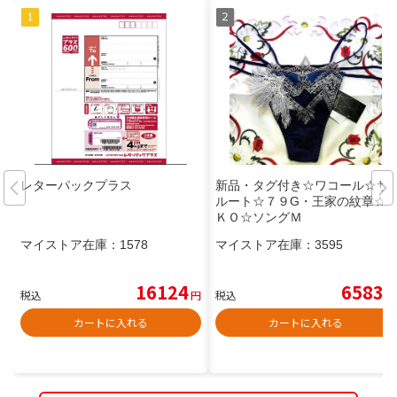
レターパックプラス
新品・タグ付き☆ワコール☆サ
ルート☆７９G・王家の紋章☆
ＫＯ☆ソングＭ
マイストア在庫：
1578
マイストア在庫：
3595
16124
6583
税込
円
税込
円
カートに入れる
カートに入れる