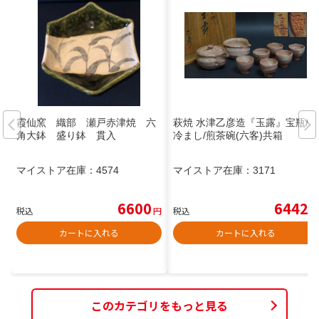
霞仙窯 織部 瀬戸赤津焼 六
萩焼 水津乙彦造『玉露』宝瓶/湯
角大鉢 盛り鉢 貫入
冷まし/煎茶碗(六客)共箱
マイストア在庫：
4574
マイストア在庫：
3171
6600
6442
税込
円
税込
円
カートに入れる
カートに入れる
このカテゴリをもっと見る