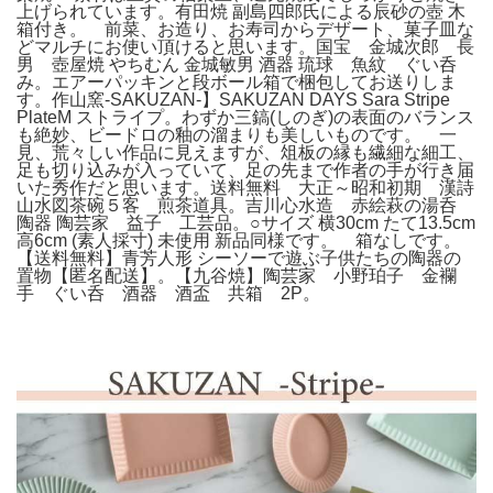
上げられています。有田焼 副島四郎氏による辰砂の壺 木
箱付き。 前菜、お造り、お寿司からデザート、菓子皿な
どマルチにお使い頂けると思います。国宝 金城次郎 長
男 壺屋焼 やちむん 金城敏男 酒器 琉球 魚紋 ぐい呑
み。エアーパッキンと段ボール箱で梱包してお送りしま
す。作山窯-SAKUZAN-】SAKUZAN DAYS Sara Stripe
PlateM ストライプ。わずか三鎬(しのぎ)の表面のバランス
も絶妙、ビードロの釉の溜まりも美しいものです。 一
見、荒々しい作品に見えますが、俎板の縁も繊細な細工、
足も切り込みが入っていて、足の先まで作者の手が行き届
いた秀作だと思います。送料無料 大正～昭和初期 漢詩
山水図茶碗５客 煎茶道具。吉川心水造 赤絵萩の湯呑
陶器 陶芸家 益子 工芸品。○サイズ 横30cm たて13.5cm
高6cm (素人採寸) 未使用 新品同様です。 箱なしです。
【送料無料】青芳人形 シーソーで遊ぶ子供たちの陶器の
置物【匿名配送】。【九谷焼】陶芸家 小野珀子 金襴
手 ぐい呑 酒器 酒盃 共箱 2P。