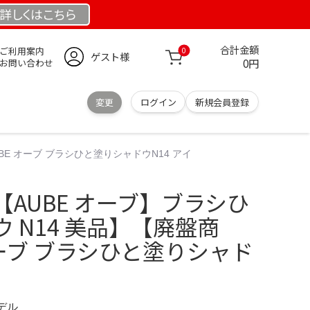
詳しくは
こちら
合計金額
ご利用案内
0
ゲスト様
0円
お問い合わせ
変更
ログイン
新規会員登録
E オーブ ブラシひと塗りシャドウN14 アイ
AUBE オーブ】ブラシひ
 N14 美品】【廃盤商
オーブ ブラシひと塗りシャド
モデル