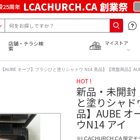
LCACHURCH.CA 創業祭
25周年
マイストア
店舗・チラシ検
索
【AUBE オーブ】ブラシひと塗りシャドウ N14 美品】【廃盤商品】AUB
HOT !
新品・未開封【
と塗りシャドウ
品】AUBE 
ウN14 アイ
※LCACHURCH.CA 限定