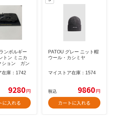
4 ランボルギー
PATOU グレー ニット帽
ントン ミニカ
ウール・カシミヤ
クション ガン
ア在庫：
1742
マイストア在庫：
1574
9280
9860
円
円
税込
トに入れる
カートに入れる