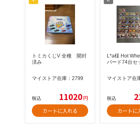
トミカくじV 全種 開封
L*a様 Hot Wh
済み
バード74台セ
マイストア在庫：
2799
マイストア在
11020
2
円
税込
税込
カートに入れる
カートに