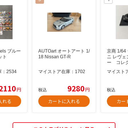
eels ブルー
AUTOart オートアート 1/
京商 1/6
ット
18 Nissan GT-R
ニ レヴェ
ー コレ
メタ
庫：
2534
マイストア在庫：
1702
マイスト
2110
9280
円
円
税込
税込
入れる
カートに入れる
カー