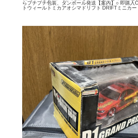
らプチプチ包装、ダンボール発送【案内】○ 即購入OK× 
トウィールトミカアオシマドリフト DRIFTミニカー S