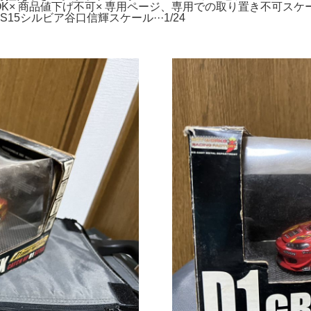
商品値下げ不可× 専用ページ、専用での取り置き不可スケール···1/
15シルビア谷口信輝スケール···1/24