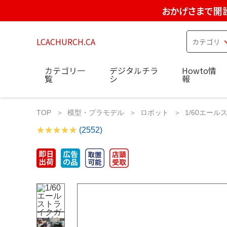
おかげさまで開設
LCACHURCH.CA
カテゴリ一
デジタルチラ
Howto情
覧
シ
報
TOP
模型・プラモデル
ロボット
1/60エー
(2552)