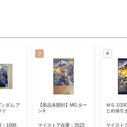
ガンダム ア
【新品未開封】MG ター
ＭＧ 1/1
ウド
ンX
とめ値引
庫：
1088
マイストア在庫：
3523
マイスト