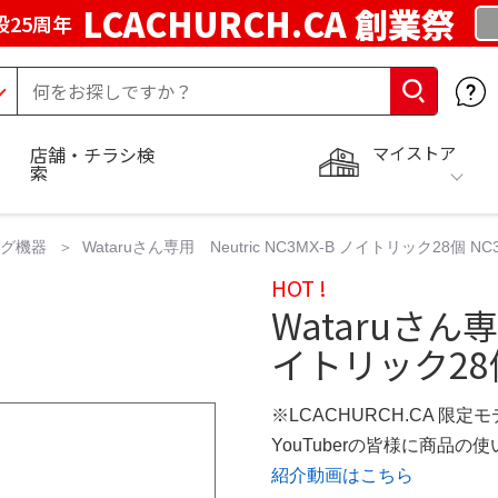
LCACHURCH.CA 創業祭
25周年
マイストア
店舗・チラシ検
索
ング機器
Wataruさん専用 Neutric NC3MX-B ノイトリック28個 NC3MX
HOT !
Wataruさん専用
イトリック28個 N
※LCACHURCH.CA 限定
YouTuberの皆様に商品
紹介動画はこちら