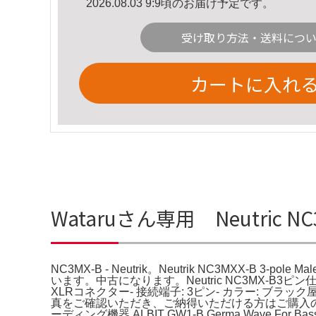
2026.08.03 9:9頃のお届け予定です。
受け取り方法・送料につ
カートに入れ
Wataruさん専用 Neutric N
NC3MX-B - Neutrik。Neutrik NC3MXX-B 3-pol
います。中古になります。Neutric NC3MX-B3
XLRコネクター- 接続端子: 3ピン- カラー:
真をご確認いただき、ご納得いただける方はご購入の検討をお
ーディング機器 ALBIT GW1-B Germa Wave Fo