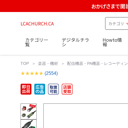
おかげさまで開設
LCACHURCH.CA
カテゴリ一
デジタルチラ
Howto情
覧
シ
報
TOP
楽器・機材
配信機器・PA機器・レコーディ
(2554)