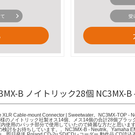
いて
受
る
C3MX-B ノイトリック28個 NC3MX-B 
e Male XLR Cable-mount Connector | Sweetwater。NC
ピン仕様のノイトリック社製オス14個、メス14個の合計28個ブラックの
 ブラック屋内使用のパッチ部分で使用していたので綺麗な方だと思
待ちしています。。NC3MX-B - Neutrik。Yamaha
r Bass。即日発送 Roland CD-2u SD/CDレコーダー 動作品 C