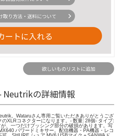
け取り方法・送料について
カートに入れる
欲しいものリストに追加
- Neutrikの詳細情報
3MX-TOP - Neutrik。Wataruさん専用ご覧いただきありがとうござ
XLRコネクターになります。- 数量: 28個- タイプ:
いますが、一つだけブッシング部分の破損があります。写
 EMX640 パワードミキサー。配信機器・PA機器・レコ
D読込不可。SHURE シュア MV6 USBマイク＋SANWAド