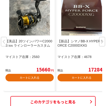
【美品】20ツインパワーC2000
【新品】シマノBB-X HYPER F
S ios ラインローラーカスタム
ORCE C2000DXXG
マイストア在庫：
2560
マイストア在庫：
4678
15660
17284
税込
円
税込
円
カートに入れる
カートに入れる
このカテゴリをもっと見る