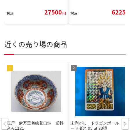
27500
6225
税込
円
税込
円
近くの売り場の商品
江戸 伊万里色絵花口鉢 送料
未剥がし ドラゴンボール カ
込み1121
ードダス 93 gt 28弾