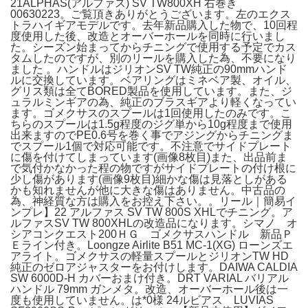
21ALPHAS(アルファス) SV TW800XH 右巻き
00630223。ご覧頂きありがとうございます。左のエクス
トラハイギアモデルです。去年新品購入した物で、10回程
度使用した後、改造とオーバーホールを同時に行いまし
た。シーズン始まってからチニングで使用する予定でカス
タムしたのですが、別のリールを購入した為、不要になり
ました 。ハンドルはジリオンSV TW純正の90mmハンド
ルに交換しています。ベアリングはミネベア製、オイル、
グリス類は全てBORED製品を使用しています。また、ジ
ュラルミンギアの為、純正のブラスギアより軽くなってい
ます。ゴメクサスのスプールは1回使用したのみです。こ
ちらのスプールは1.5g程度のジグ単から10g程度まで使用
出来ますのでPE0.6号を巻く事でアジングからチニングま
でスプール1個で対応可能です。不注意でサイドプレート
に傷を付けてしまっています(画像8枚目)また、出品前ま
で気付かなかった程の物ですがサイドプレートの付け根に
少し傷があります(画像9枚目)細かな傷は見落としがある
かも知れませんが他に大きな傷はありません。中古品の
為、神経質な方は購入をお控え下さい。。リール｜簡易イ
ンプレ】22 アルファス SV TW 800S XHLでチニング。ア
ルファスSV TW 800XHLの改造品になります。シマノ オ
シアコンクエスト200ＨＧ ゴメクサスハンドル 新品Ｐ
Ｅライン付き。Loongze Airlite B51 MC-1(XG) ローンズエ
アライト。ゴメクサスの軽量スプールとジリオンTW HD
純正のゼロアジャスターをお付けします。DAIWA CALDIA
SW 6000D-H カバーおまけ付き。DRT VARIAL バリアル
ハンドル 79mm ガンメタ。改造、オーバーホール後は一
度も使用していません。は*0様 24ルビアス LUVIAS