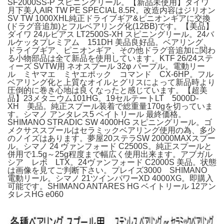
SF2000SS-P スピニングリール。【新品未使用】ダイワ
月下美人AIR TW PE SPECIAL 8.5R。改造内容はジリオン
SV TW 1000XHL純正ドライブギア&ピニオンギアに交換
(ドラグ音追加)とフルベアリング化(12BB)です。【美品】
ダイワ 24ルビアス LT2500S-XH スピニングリール。24バ
ルケッタプレミアム 151DH 美品良好品。ベアリング、
ドライブギア、ピニオンギア、その他ドラグ音追加に関わ
る小物部品は全て新品を使用しています。KTF 26/24ステ
ィーズ SVTW用 ネオスプール 32φ パープル。電動リー
ル ミヤマエ ミヤエポック コマンド CX-6HP。フル
ベアリング化と上質なオイルとグリスによって新品時より
圧倒的に巻き心地は良くなったと感じています。【超美
品】23メタニウム101HG。19セルテートLT 5000D-
XH 美品。純正スプール装着で総重量170gを切っていま
す。シマノ アンタレス5 ベイトリール 最終価格。
SHIMANO STRADIC SW 4000HG スピニングリール。ゴ
メクサススプールはセラミックベアリング使用の為、多少
のノイズはあります。夢屋20ステラSW 20000MAXスプー
ル。シマノ 24 ヴァンフォード C2500S。純正スプールと
併用で1.5g～25g程度まで幅広く使用出来ます。アブガル
シア レボ LTX。24ヴァンフォード C2000S 美品。状態
は画像を見てご判断下さい。プレイズ3000 SHIMANO
電動リール。シマノ 21ツインパワーXD 4000XG。即購入
可能です。SHIMANO ANTARES HG ベイトリール 12アン
タレスHG e060