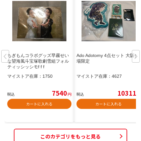
ちぎもんコラボグッズ早霧せい
Ado Adotomy 4点セット 大阪会
な望海風斗宝塚歌劇雪組フォル
場限定
ティッシッシモf f f
マイストア在庫：
1750
マイストア在庫：
4627
7540
10311
税込
円
税込
円
カートに入れる
カートに入れる
このカテゴリをもっと見る