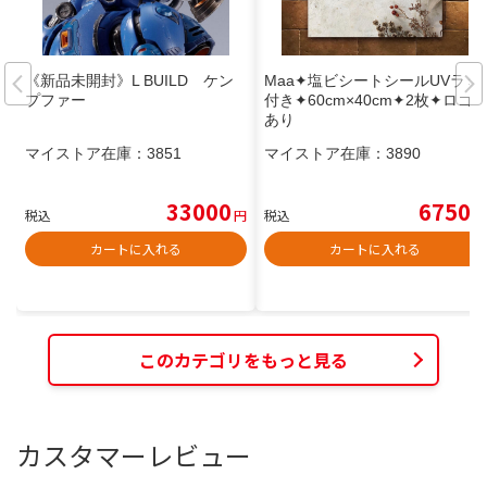
《新品未開封》L BUILD ケン
Maa✦塩ビシートシールUVラミ
プファー
付き✦60cm×40cm✦2枚✦ロゴ
あり
マイストア在庫：
3851
マイストア在庫：
3890
33000
6750
税込
円
税込
円
カートに入れる
カートに入れる
このカテゴリをもっと見る
カスタマーレビュー