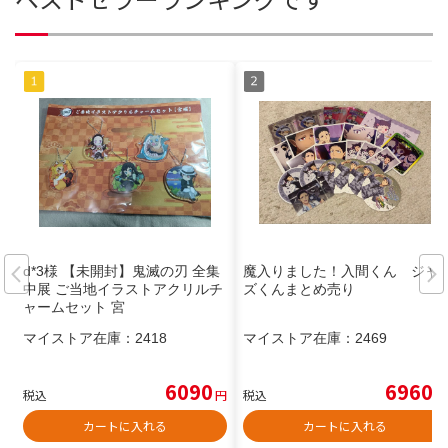
d*3様 【未開封】鬼滅の刃 全集
魔入りました！入間くん ジャ
中展 ご当地イラストアクリルチ
ズくんまとめ売り
ャームセット 宮
マイストア在庫：
2418
マイストア在庫：
2469
6090
6960
税込
円
税込
円
カートに入れる
カートに入れる