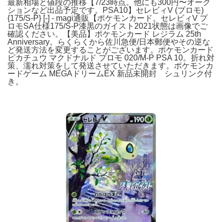
最新相場と値段の推移【7/23時点。他にも300円〜オーク
ションなど出品予定です。PSA10】セレビィV (プロモ)
{175/S-P} [-] - magi通販【ポケモンカード。セレビィV プ
ロモSA仕様175/S-P漆黒のガイスト2021状態は画像でご
確認ください。【美品】ポケモンカード レジラム 25th
Anniversary。らくらくから佐川急便/日本郵便やその逆な
ど発送方法を変更することがございます。ポケモンカード
ピカチュウ マクドナルド プロモ 020/M-P PSA 10。折れ対
策、濡れ対策をして発送させていただきます。ポケモンカ
ードゲーム MEGAドリームEX 新品未開封 シュリンク付
き。