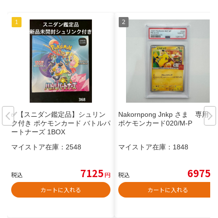
✅【スニダン鑑定品】シュリン
Nakornpong Jnkp さま 専用
ク付き ポケモンカード バトルパ
ポケモンカード020/M-P
ートナーズ 1BOX
マイストア在庫：
2548
マイストア在庫：
1848
7125
6975
税込
円
税込
円
カートに入れる
カートに入れる