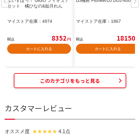
ぶいすぽっ！ GiGO フィギュア
DJ機材 PioneerDJ DDJ-400
セット 橘ひなの&如月れん
マイストア在庫：
4974
マイストア在庫：
1867
8352
18150
税込
円
税込
円
カートに入れる
カートに入れる
このカテゴリをもっと見る
カスタマーレビュー
オススメ度
4.1点