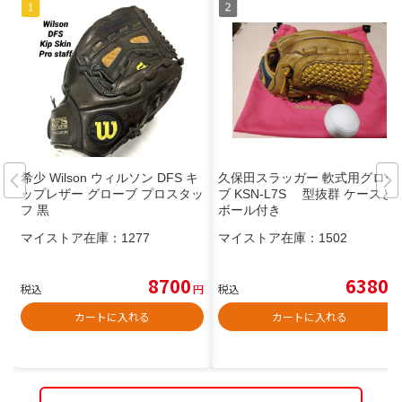
希少 Wilson ウィルソン DFS キ
久保田スラッガー 軟式用グロー
ップレザー グローブ プロスタッ
ブ KSN-L7S 型抜群 ケースと
フ 黒
ボール付き
マイストア在庫：
1277
マイストア在庫：
1502
8700
6380
税込
円
税込
円
カートに入れる
カートに入れる