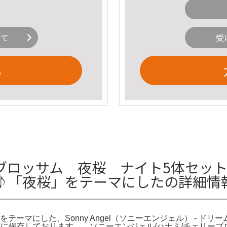
いて
受
る
ブロッサム 夜桜 ナイト5体セット
♪「夜桜」をテーマにしたの詳細情
た。Sonny Angel（ソニーエンジェル） - ドリームズ 公式 -
el。展示せずに保存しております。。ソニーエンジェル/ハナミ/チェ