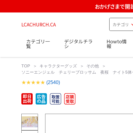
おかげさまで開設
LCACHURCH.CA
カテゴリ一
デジタルチラ
Howto情
覧
シ
報
TOP
キャラクターグッズ
その他
ソニーエンジェル チェリーブロッサム 夜桜 ナイト5体
(2540)