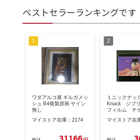
ベストセラーランキングです
ワダアルコ展 ギルガメッ
１ニックナック 
シュ B4複製原画 サイン
Knack ジ
無し
フィルム チ
場券
マイストア在庫：
2174
マイストア在
31166
3
円
税込
税込