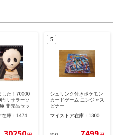
した！70000
シュリンク付きポケモン
00円リサラーソ
カードゲーム ニンジャス
庫 非売品セッ
ピナー
ア在庫：
1474
マイストア在庫：
1300
30250
7499
円
円
税込