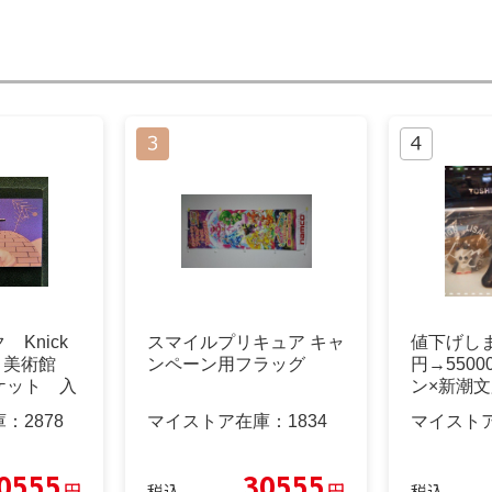
Knick
スマイルプリキュア キャ
値下げしま
ブリ美術館
ンペーン用フラッグ
円→550
ケット 入
ン×新潮文
ト
庫：
2878
マイストア在庫：
1834
マイスト
0555
30555
円
円
税込
税込