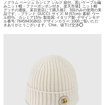
ノグラム ベージュ カシミア シルク 箱付。黒いケーブル編
みニット帽・ファーポンポン付き。楽天市場】ニット帽
グッチの通販。某百貨店にて購入後2、3回のみの使用の美
品です。- ブランド: GUCCI- サイズ: M (57cm)- 素材: ウー
ル85%、カシミア15%- 製造国: イタリア製- デザインモデ
ル番号: 7645943GB02- デザインカラー: 1000ご覧いただ
きありがとうございます。Chie。値下げ交渉⭕️