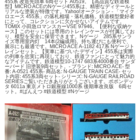
455系 改造先頭車 6両セット A0519。【高品質な鉄道模
型】MICRO ACEのNゲージ455系は、精密なディテールと
リアルな塗装が特徴です。Yahoo!オークション - 「マイク
ロエース 455系」の落札相場・落札価格。鉄道模型愛好者
にとって、コレクションに欠かせないアイテムです。
TOMIX 小田急ロマンスカーVSE 97946。【便利な収納ケ
ース】このセットには専用のトレインケースが付属してお
り、模型を安全に保管できます。Nゲージ 285系サンラ
イズ専用室内灯 14本(2編成用)。持ち運びにも便利で、
展示にも最適です。MICRO ACE A-1182 417系 Nゲージト
レインセット。【実車に基づいたデザイン】455系は実際
の列車を忠実に再現しており、鉄道ファンにとって魅力的
なアイテムです。鉄道模型10-1747 683系4000番台 サンダ
ーバード 旧塗装9両セット。- ブランド: MICRO ACE- 型
番: A-0521 455系- 商品名: N-GAUGE TRAIN CASE- セッ
ト内容: 455系3両セット- シリーズ: N-GAUGE RAILROAD
SERIESご覧いただきありがとうございます。ポポンデッ
タ 6011a 東京メトロ銀座線1000系 後期車改良版 6両セ
ット。#ばんえつ #鉄道模型 #Nゲージ