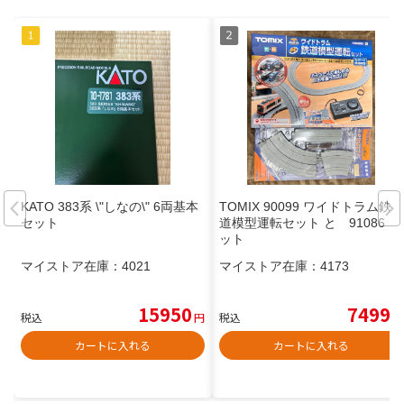
KATO 383系 \"しなの\" 6両基本
TOMIX 90099 ワイドトラム鉄
セット
道模型運転セット と 91086 セ
ット
マイストア在庫：
4021
マイストア在庫：
4173
15950
7499
税込
円
税込
円
カートに入れる
カートに入れる