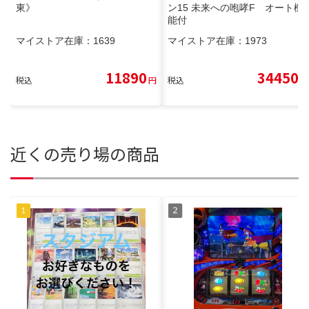
東》
ン15 未来への咆哮F オート機
能付
マイストア在庫：
1639
マイストア在庫：
1973
11890
34450
税込
円
税込
円
近くの売り場の商品