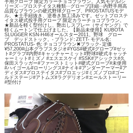
手用グローブ 限定カラーチョコブラウン。人気モデル/シ
リーズ···プロステイタス種類···グローブ詳細···内野手用高
品質なブラウンの硬式野球グローブ、PROSTATUSモデ
ル。★土手紐抜き、逆巻き加工済みです。ゼットプロステ
イタス硬式投手用グローブ 限定カラーチョコブラウン。
★新品を軽く型付けし、艶出しスプレー（サイヤング）で
軽くムートンで仕上げました。【新品未使用】KUBOTA
SLUGGER KSN-H46オールスター2011。野球 グロー
ブ デッドストック。- ブランド: ZETT- モデル名:
PROSTATUS- 色: チョコブラウン✖︎ブラック- 定価
¥57,200#山本グラブスタジオ#YGS#硬式#グローブ#ゼッ
ト#グラブ#内野#キャッチャーミット#野球#硬式キャッチ
ャーミット#ミズノ #エスエスケイ #SSK#アシックス#久
保田スラッガー#ファーストミット#硬式グローブ#未使用
#ハイゴール#ローリングス#ナイキ#アンダーアーマー#ア
ディダス#プロステイタス#プロエッジ#ミズノプロ#ゴー
ルドステージ#アトムズ#ラグデリオン#エールストーリー
#型付け