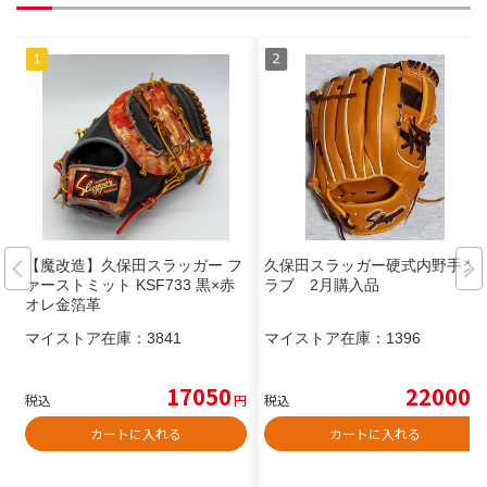
【魔改造】久保田スラッガー フ
久保田スラッガー硬式内野手グ
ァーストミット KSF733 黒×赤
ラブ 2月購入品
オレ金箔革
マイストア在庫：
3841
マイストア在庫：
1396
17050
22000
税込
円
税込
円
カートに入れる
カートに入れる