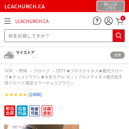
詳しくは
LCACHURCH.CA
こちら
0
LCACHURCH.CA
マイストア
変更
TOP
野球
グローブ
ZETT★プロステイタス★硬式グロー
ブ★チョコブラウン★今宮モデル ゼットプロステイタス硬式投手
用グローブ 限定カラーチョコブラウン
(2488)