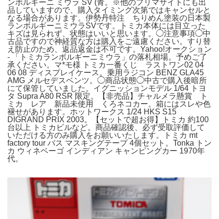
ンボルギーニ ミウラ SV (青。※他のフリマサイトにも出
品していますので、購入タイミング次第ではキャンセルと
なる場合があります。伊勢丹特注 ちりめん塗装の日本製
ランボルギーニミウラSVです。トミカ本体には目立った
キズは見られず、状態はいいと思います。◯注意事項◯中
古品ですので神経質な方は購入をご遠慮ください。すり替
え防止のため、返品返金は不可です。Yahoo!オークション
- 「トミカランボルギーニミウラ」の落札相場。予めご了
承ください。マ*モ様 トミカ一番くじ ラストワン02 04
06 08 ディスプレイケース。乗用ラジコン BENZ GLA45
AMG メルセデスベンツ。◯商品状態◯中古で購入後暗所
にて保管していました。イグニッションモデル 1/64 トヨ
タ Supra A80 RSR 限定。【非売品】チャルメラ懸賞 ト
ミカ レア 新品未使用 くろネコカー。箱にはスレや色
褪せがあります。ホットワークス 1/24 HKS S15
DIGRAND PRIX 2003。【セットで超お得】トミカ 約100
台以上 トミカビルなど。商品確認後、必ず受取評価して
いただける方のみ購入をお願いいたします。トミカ mt
factory tour バス マスキングテープ 4個セット。Tonka トン
カ ウィネベーゴ インディアン キャンピングカー 1970年
代。