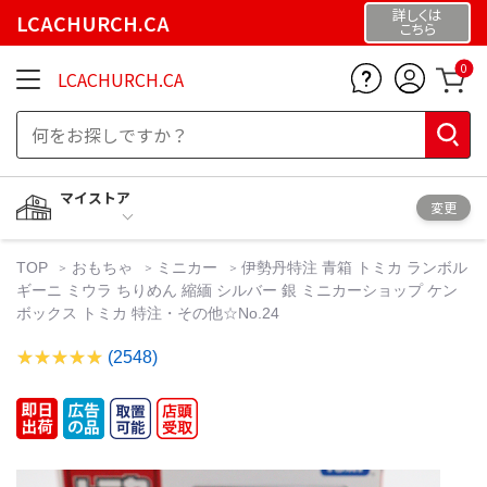
詳しくは
LCACHURCH.CA
こちら
0
LCACHURCH.CA
マイストア
変更
TOP
おもちゃ
ミニカー
伊勢丹特注 青箱 トミカ ランボル
ギーニ ミウラ ちりめん 縮緬 シルバー 銀 ミニカーショップ ケン
ボックス トミカ 特注・その他☆No.24
(2548)