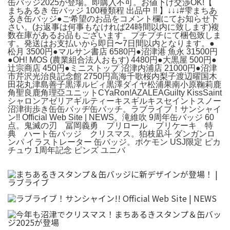
缶バッジ2025が登場。即購入不可。お値下げ交渉OK!【
まちあるき 缶バッジ 100種類程 出品中 !! 】↓↓↓#雫まちあ
るき缶バッジ●ご希望のお品をコメント欄にてお知らせ下
さい。(お返事は何事もなければ24時間以内に致します)複
数在庫があるお品もございます。プチプチにて梱包致しま
す。発送はお支払いから即日〜7日間以内となります。●
松月 3500円●マルサン書店 6580円●沼津港 魚永 31500円
●OH! MOS (農業組合法人おもす) 4480円●大黒屋 500円●
辻宗商店 450円●ミニストップ 沼津内浦店 21000円●沼津
市芹沢光治良記念館 2750円高海千歌桜内梨子渡辺曜国木
田花丸津島善子黒澤ルビィ黒澤ダイヤ松浦果南小原鞠莉鹿
角聖良鹿角理亞ユニットCYaRon!AZALEAGuilty KissSaint
シャロンアゼリアギルティーキスギルキスセイントスノー
沼津街歩き缶缶バッヂ缶バッチ。ラブライブ！サンシャイ
ン!! Official Web Site | NEWS。滝維吹 9周年缶バッジ 60
点。鬼滅の刃 冨岡義勇 プリロール プリケーキ 特
典 ハート缶バッジ クリスマス。狛枝凪斗 ダンガンロ
ンパ イラストレーター 缶バッジ。ポケモン USJ限定 ピカ
チュウ 1周年記念 ピンズ ユニバ