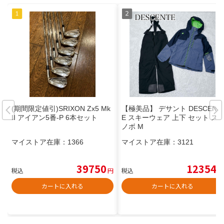
(期間限定値引)SRIXON Zx5 Mk
【極美品】 デサント DESCENT
II アイアン5番-P 6本セット
E スキーウェア 上下 セット ス
ノボ M
マイストア在庫：
1366
マイストア在庫：
3121
39750
12354
税込
円
税込
円
カートに入れる
カートに入れる