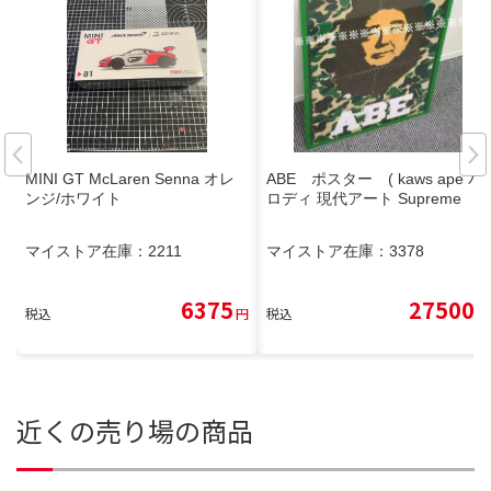
MINI GT McLaren Senna オレ
ABE ポスター ( kaws ape パ
ンジ/ホワイト
ロディ 現代アート Supreme
マイストア在庫：
2211
マイストア在庫：
3378
6375
27500
税込
円
税込
円
近くの売り場の商品