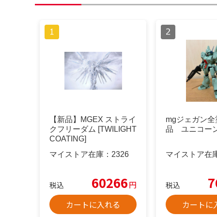
【新品】MGEX ストライ
mgジェガン全
クフリーダム [TWILIGHT
品 ユニコー
COATING]
マイストア在庫：
2326
マイストア在
60266
7
円
税込
税込
カートに入れる
カートに