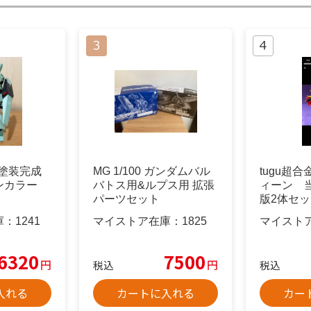
塗装完成
MG 1/100 ガンダムバル
tugu超
ンカラー
バトス用&ルプス用 拡張
ィーン 
パーツセット
版2体セ
庫：
1241
マイストア在庫：
1825
マイスト
6320
7500
円
円
税込
税込
入れる
カートに入れる
カー