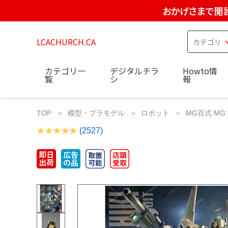
おかげさまで開設
LCACHURCH.CA
カテゴリ一
デジタルチラ
Howto情
覧
シ
報
TOP
模型・プラモデル
ロボット
MG百式 MG 百
(2527)