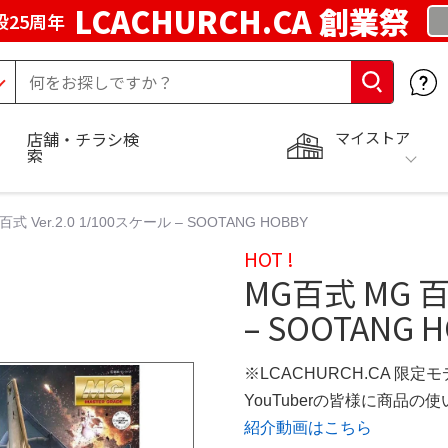
LCACHURCH.CA 創業祭
25周年
マイストア
店舗・チラシ検
索
式 Ver.2.0 1/100スケール – SOOTANG HOBBY
HOT !
MG百式 MG 百式
– SOOTANG 
※LCACHURCH.CA 限定
YouTuberの皆様に商品
紹介動画はこちら