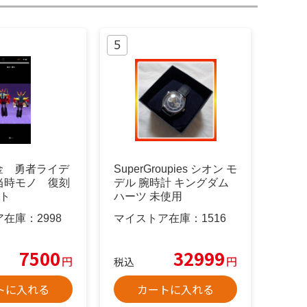
合金 勇者ライデ
SuperGroupies シオン モ
当時モノ 復刻
デル 腕時計 キングダム
ット
ハーツ 未使用
ア在庫：
2998
マイストア在庫：
1516
7500
32999
円
円
税込
トに入れる
カートに入れる