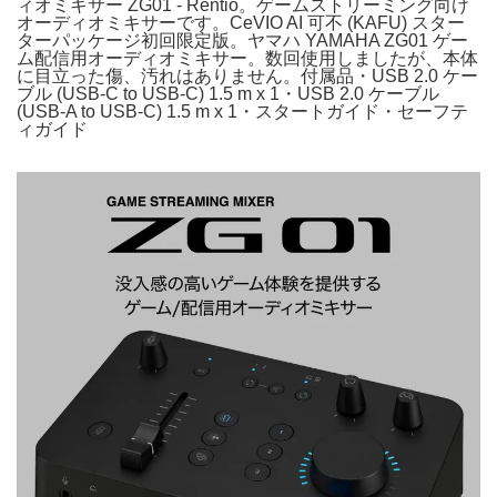
ィオミキサー ZG01 - Rentio。ゲームストリーミング向け
オーディオミキサーです。CeVIO AI 可不 (KAFU) スター
ターパッケージ初回限定版。ヤマハ YAMAHA ZG01 ゲー
ム配信用オーディオミキサー。数回使用しましたが、本体
に目立った傷、汚れはありません。付属品・USB 2.0 ケー
ブル (USB-C to USB-C) 1.5 m x 1・USB 2.0 ケーブル
(USB-A to USB-C) 1.5 m x 1・スタートガイド・セーフテ
ィガイド