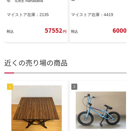
年 IDEE hanataba
ー
マイストア在庫：
2135
マイストア在庫：
4419
57552
6000
税込
円
税込
円
近くの売り場の商品