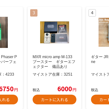
Phaser P
MXR micro amp M-133
ギター JR-1
スーパーフェ
ブースター ギターエフ
ne
ェクター 備品あり
庫：
4233
マイストア在庫：
3251
マイスト
6750
6000
円
円
税込
税込
入れる
カートに入れる
カー