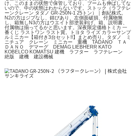
け、このままの状態で保管しており、ブームも伸ばしてな
いので、中の状態はわからないです。ストック（ラフテレ
ーンクレーン タダノ GR-250N-1 25トン）｜創紀株式。
N2の方はジブなし、錆びあり、左側面破損、付属物無
し、箱無しN3の方はウエイト部塗装剥げ、箱、説明書、
付属物は揃ってるかと思います。深夜限定価格トミカ 一
番くじ ラストワン ラスト賞。トヨタ ライズ カラーサンプ
ルミニカー【箱付き3台セット!!】まとめ売り。タダノ ミ
ニチュア クレーン ミニカー 重機 TADANO ＴＡ
ＤＡＮＯ デマーグ DEMAG LIEBHERR KATO
KOBELCO KOMATSU 建機 ラフター ラフテレーン
絶版 建機 建設機械