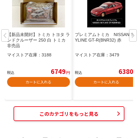
【新品未開封】トミカ トヨタ ラ
プレミアムトミカ NISSAN SK
ンドクルーザー 250 白 トミカ
YLINE GT-R(BNR32) 赤
非売品
マイストア在庫：
3188
マイストア在庫：
3479
6749
6380
税込
円
税込
円
カートに入れる
カートに入れる
このカテゴリをもっと見る