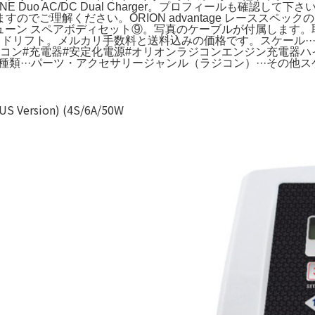
tage ONE Duo AC/DC Dual Charger。プロフィールも
のでご理解ください。ORION advantage レーススペ
-R Zチューン スペアボディセット⑨。写真のケーブルが付属します。取
4P ドリフト。メルカリ手数料と送料込みの価格です。スケール···
ラジコン#充電器#安定化電源#オリオンラジコンエンジン充電器
···パーツ・アクセサリージャンル（ラジコン）···その他スケー