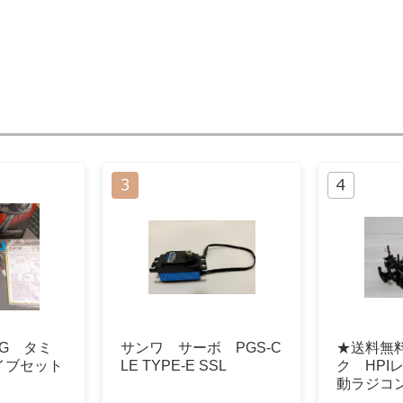
.4G タミ
サンワ サーボ PGS-C
★送料無
イブセット
LE TYPE-E SSL
ク HPI
動ラジコ
ンロード