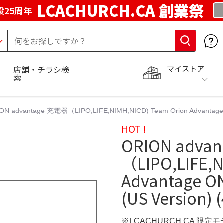
LCACHURCH.CA 創業祭
25周年
マイストア
店舗・チラシ検
索
ON advantage 充電器（LIPO,LIFE,NIMH,NICD) Team Orion Advantage O
HOT !
ORION adva
（LIPO,LIFE,N
Advantage ON
(US Version)
※LCACHURCH.CA 限定