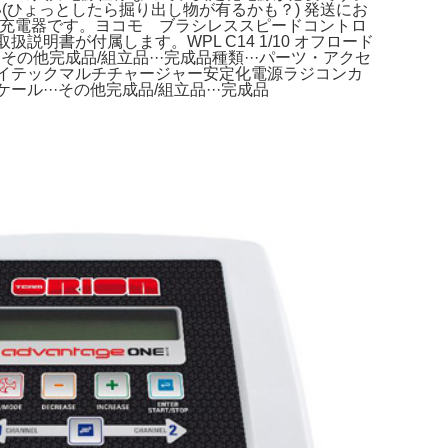
確認して下さい(ひょっとしたら掘り出し物が有るかも？) 発送にお
ックの充電器です。ヨコモ ブラシレススピードコントロ
扱説明書が付属します。WPL C14 1/10 オフロード
その他完成品/組立品···完成品種類···パーツ・アクセ
ハイテックマルチチャージャー安定化電源ラジコンカ
ル···その他完成品/組立品···完成品