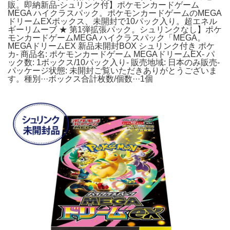
販。即納新品-シュリンク付】ポケモンカードゲーム
MEGA ハイクラスパック。ポケモンカードゲームのMEGA
ドリームEXボックス、未開封で10パック入り。超エネル
ギーリムーブ ★ 第1弾拡張パック。シュリンクなし】ポケ
モンカードゲームMEGA ハイクラスパック「MEGA。
MEGAドリームEX 新品未開封BOX シュリンク付き ポケ
カ- 商品名: ポケモンカードゲーム MEGAドリームEX- パ
ック数: 1ボックス/10パック入り- 販売地域: 日本のみ販売-
パッケージ状態: 未開封ご覧いただきありがとうございま
す。種別···ボックス合計枚数/個数···1個