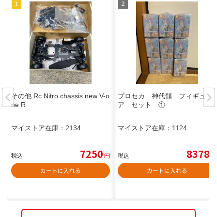
その他 Rc Nitro chassis new V-o
プロセカ 神代類 フィギュ
ne R
ア セット ①
マイストア在庫：
2134
マイストア在庫：
1124
7250
8378
税込
円
税込
円
カートに入れる
カートに入れる