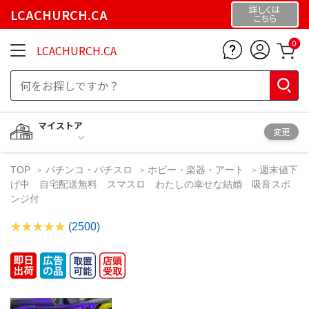
詳しくは
LCACHURCH.CA
こちら
0
LCACHURCH.CA
マイストア
変更
TOP
パチンコ・パチスロ
ホビー・楽器・アート
週末値下
げ中 自宅配送無料 スマスロ わたしの幸せな結婚 吸音スポ
ンジ付
(2500)