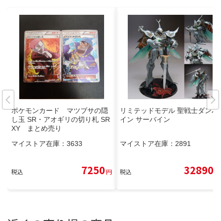
ポケモンカード マツブサの隠
リミテッドモデル 聖戦士ダンバ
し玉 SR・アオギリの切り札 SR
イン サーバイン
XY まとめ売り
マイストア在庫：
3633
マイストア在庫：
2891
7250
32890
税込
円
税込
円