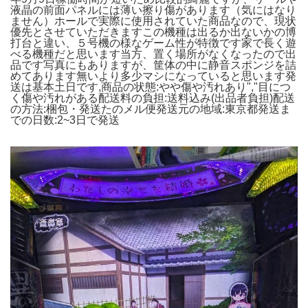
液晶の前面パネルには薄い擦り傷があります（気にはなり
ません）ホールで実際に使用されていた商品なので、現状
優先とさせていただきますこの機種は出るか出ないかの博
打台と違い、５号機の様なゲーム性が特徴です家で長く遊
べる機種だと思います当方、置く場所がなくなったので出
品です写真にもありますが、筐体の中に静音スポンジを詰
めてあります無いより多少マシになっていると思います発
送は基本土日です,
商品の状態:
やや傷や汚れあり","目につ
く傷や汚れがある
配送料の負担:
送料込み(出品者負担)
配送
の方法:
梱包・発送たのメル便
発送元の地域:
東京都
発送ま
での日数:
2~3日で発送