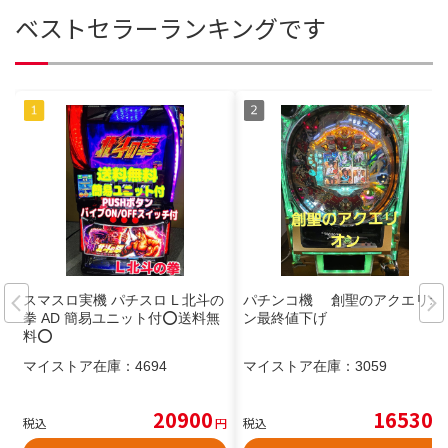
ベストセラーランキングです
スマスロ実機 パチスロ L 北斗の
パチンコ機 創聖のアクエリオ
拳 AD 簡易ユニット付⭕️送料無
ン最終値下げ
料⭕️
マイストア在庫：
4694
マイストア在庫：
3059
20900
16530
税込
円
税込
円