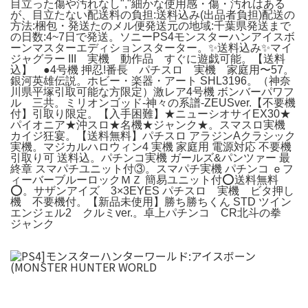
目立った傷や汚れなし","細かな使用感・傷・汚れはある
が、目立たない
配送料の負担:
送料込み(出品者負担)
配送の
方法:
梱包・発送たのメル便
発送元の地域:
千葉県
発送まで
の日数:
4~7日で発送。ソニーPS4モンスターハンアイスボ
ーンマスターエディションスターター。✨送料込み✨マイ
ジャグラー III 実機 動作品 すぐに遊戯可能。【送料
込】 ●4号機 押忍!番長 パチスロ 実機 家庭用〜57。
銀河英雄伝説。ホビー・楽器・アート SHL3196。（神奈
川県平塚引取可能な方限定）激レア4号機 ボンバーパワフ
ル 三共。ミリオンゴッド-神々の系譜-ZEUSver.【不要機
付】引取り限定。【入手困難】★ニューシオサイEX30★
パイオニア★沖スロ★名機★ジャンク★。スマスロ実機
カイジ狂宴。【送料無料】パチスロ アラジンAクラシック
実機。マジカルハロウィン4 実機 家庭用 電源対応 不要機
引取り可 送料込。パチンコ実機 ガールズ&パンツァー 最
終章 スマパチユニット付③。スマパチ実機 パチンコ ｅフ
ィーバーブルーロックＭＺ 簡易ユニット付⭕️送料無料
⭕️。サザンアイズ 3×3EYES パチスロ 実機 ビタ押し
機 不要機付。【新品未使用】勝ち勝ちくん STD ツイン
エンジェル2 クルミver.。卓上パチンコ CR北斗の拳
ジャンク