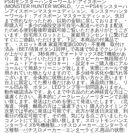
PS4]モンスターハンターワールド:アイスボーン
(MONSTER HUNTER WORLD。ソニーPS4モンスターハ
ンアイスボーンマスターエディション。モンスターハンタ
ーワールド：アイスボーン マスターエディション。先日
まで売れなかったため、以前の金額に戻しております。・
即購入可・多少の値段交渉可自宅へ配送へそのまま配送
たのめる便到着後即遊戯可能ご覧いただきありがとうござ
います。自宅用スロットとし、家庭用コンセントに繋げば
すぐにご遊戯いただけます。下記、本商品の付属品で
す。・スロット本体 家庭用電源(100V)・不要機 取付け
済み（BET/清算ボタン1回押しで高速で50までクレジット
が上がります。3秒長押しでオートマックスBET機能があ
り、楽々プレイいただけます）・全スピーカー無段階ボリ
ューム・ドアキー（ゼロキー）・設定キーご購入後にアル
コールにて簡易クリーニング致します。実際にホールで使
用されていた物となりますので、多少経年劣化や傷汚れ等
ございます。全体的に状態はかなり良い方かと思います！
台上に固定してた擦り傷だけあります。液晶焼け無し、リ
ール凹み等、ボタン、LEDランプ等一切問題ありません。
動作確認済みです。あくまで中古品のため神経質な方はご
遠慮ください。基本的にノークレームノーリターンでお願
い致します。発送はたのめる便にて発送いたします。（北
海道、沖縄、離島の方はご遠慮下さい）購入のタイミング
次第では早めに発送は可能です。此方が発送日決定後、到
着日の指定可能です。その他、気になる点ございましたら
コメントにて宜しくお願い致します。スロットモンハンエ
ンターライズ6号機種類...パチスロメーカー...エンターライ
ズ種類···パチスロメーカー···エンターライズ,
商品の状態: