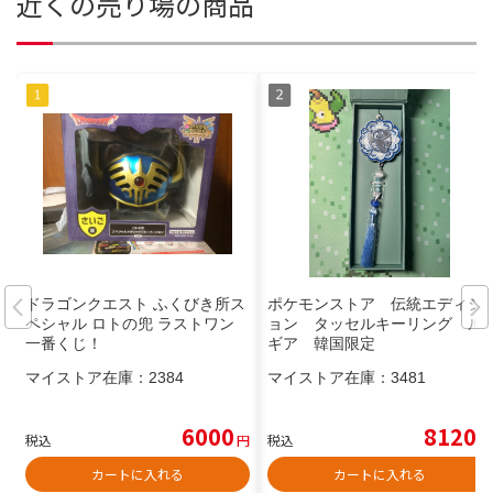
近くの売り場の商品
ドラゴンクエスト ふくびき所ス
ポケモンストア 伝統エディシ
ペシャル ロトの兜 ラストワン
ョン タッセルキーリング ル
一番くじ！
ギア 韓国限定
マイストア在庫：
2384
マイストア在庫：
3481
6000
8120
税込
円
税込
円
カートに入れる
カートに入れる