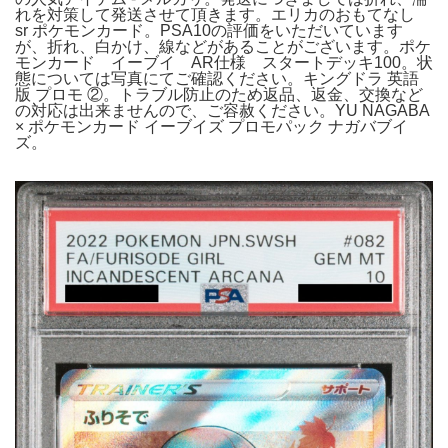
れを対策して発送させて頂きます。エリカのおもてなし
sr ポケモンカード。PSA10の評価をいただいています
が、折れ、白かけ、線などがあることがございます。ポケ
モンカード イーブイ AR仕様 スタートデッキ100。状
態については写真にてご確認ください。キングドラ 英語
版 プロモ ②。トラブル防止のため返品、返金、交換など
の対応は出来ませんので、ご容赦ください。YU NAGABA
× ポケモンカード イーブイズ プロモパック ナガバブイ
ズ。