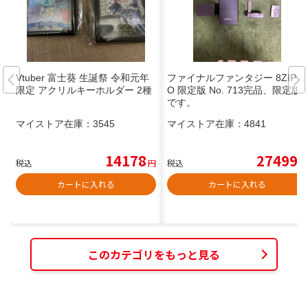
Vtuber 富士葵 生誕祭 令和元年
ファイナルファンタジー 8ZIPP
限定 アクリルキーホルダー 2種
O 限定版 No. 713完品、限定版
です。
マイストア在庫：
3545
マイストア在庫：
4841
14178
27499
税込
円
税込
円
カートに入れる
カートに入れる
このカテゴリをもっと見る