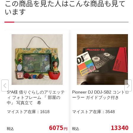
この商品を見た人はこんな商品も見て
います
S*A様 借りぐらしのアリエッテ
Pioneer DJ DDJ-SB2 コントロ
ィ フォトフレーム 『 部屋の
ーラー ガイドブック付き
中』 写真立て 希
マイストア在庫：
1618
マイストア在庫：
3548
6075
13340
税込
円
税込
円