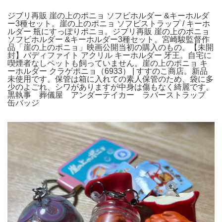
ジブリ再販 崖の上のポニョ ソフビホルダー &キーホルダ
ー3種セット。崖の上のポニョ ソフビストラップ / キーホ
ルダー 瓶にすっぽりポニョ。ジブリ再販 崖の上のポニョ
ソフビホルダー &キーホルダー3種セット。宮崎駿監督作
品「崖の上のポニョ」映画公開当初の購入のもの。【未開
封】バディファイト アクリル キーホルダー 牙王。自宅に
喫煙者なしペットも飼っていません。崖の上のポニョ キ
ーホルダー クラゲポニョ（6933） | すすのこ商店。新品
未使用です。保管は箱に入れての素人保管のため、袋に多
少のよごれ、シワがありますが中身は傷もなく綺麗です。
黒執事 葬儀屋 アンダーテイカー ラバーストラップ
缶バッジ