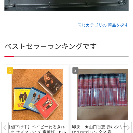
同じカテゴリの 商品を探す
ベストセラーランキングです
【値下げ中】ベイビーわるきゅ
即決 ★山口百恵 赤いシリーズ
ーれ ナイスデイズ 豪華版 blu-
DVDマガジン 全55巻