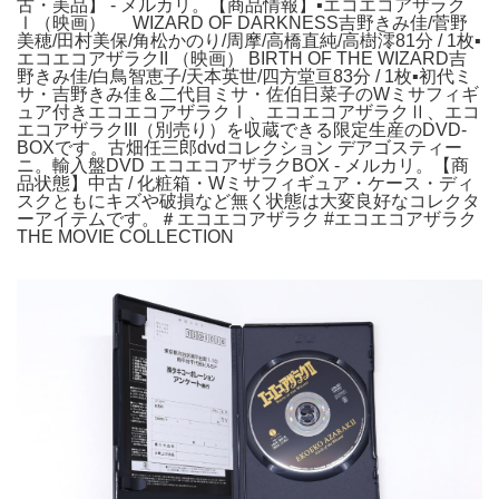
古・美品】 - メルカリ。【商品情報】▪エコエコアザラク
Ⅰ（映画） WIZARD OF DARKNESS吉野きみ佳/菅野
美穂/田村美保/角松かのり/周摩/高橋直純/高樹澪81分 / 1枚▪
エコエコアザラクII （映画） BIRTH OF THE WIZARD吉
野きみ佳/白鳥智恵子/天本英世/四方堂亘83分 / 1枚▪初代ミ
サ・吉野きみ佳＆二代目ミサ・佐伯日菜子のWミサフィギ
ュア付きエコエコアザラクⅠ、エコエコアザラクⅡ、エコ
エコアザラクIII（別売り）を収蔵できる限定生産のDVD-
BOXです。古畑任三郎dvdコレクション デアゴスティー
ニ。輸入盤DVD エコエコアザラクBOX - メルカリ。【商
品状態】中古 / 化粧箱・Wミサフィギュア・ケース・ディ
スクともにキズや破損など無く状態は大変良好なコレクタ
ーアイテムです。＃エコエコアザラク #エコエコアザラク
THE MOVIE COLLECTION