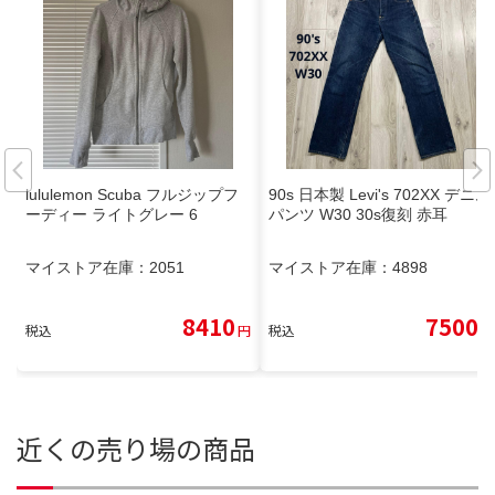
lululemon Scuba フルジップフ
90s 日本製 Levi's 702XX デニム
ーディー ライトグレー 6
パンツ W30 30s復刻 赤耳
マイストア在庫：
2051
マイストア在庫：
4898
8410
7500
税込
円
税込
円
近くの売り場の商品