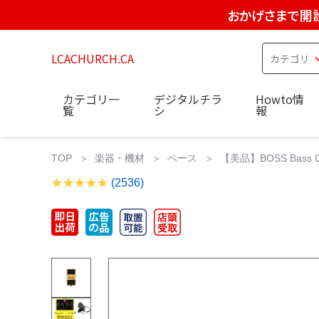
おかげさまで開設
LCACHURCH.CA
カテゴリ一
デジタルチラ
Howto情
覧
シ
報
TOP
楽器・機材
ベース
【美品】BOSS Bass Over
(2536)