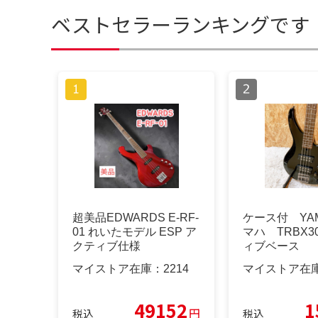
ベストセラーランキングです
超美品EDWARDS E-RF-
ケース付 YAM
01 れいたモデル ESP ア
マハ TRBX3
クティブ仕様
ィブベース
マイストア在庫：
2214
マイストア在
49152
1
円
税込
税込