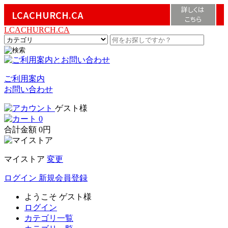
詳しくは
LCACHURCH.CA
こちら
LCACHURCH.CA
ご利用案内
お問い合わせ
ゲスト様
0
合計金額
0円
マイストア
変更
ログイン
新規会員登録
ようこそ
ゲスト様
ログイン
カテゴリ一覧