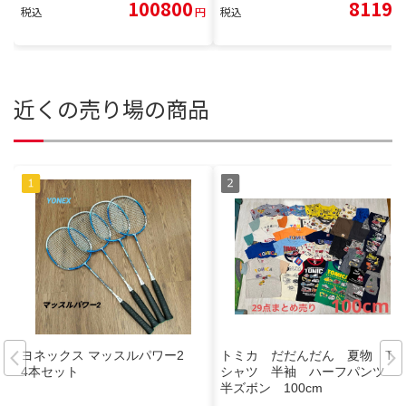
100800
8119
税込
円
税込
円
近くの売り場の商品
ヨネックス マッスルパワー2
トミカ だだんだん 夏物 T
4本セット
シャツ 半袖 ハーフパンツ
半ズボン 100cm