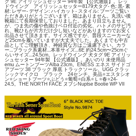
グ 9E アイリッシュセッター 94年製 【公式通販】。レッ
ドウイング アイリッシュセッター8179犬タグ- 色: 黒- 素
材: レザー- デザイン: ハイカット- スタイル: ブーツご覧い
ただきありがとうございます。箱はありません。丸洗い後
靴箱にて長期保管しておりました。あまり目立ちません
が、つま先の傷や色抜けベロ付近の劣化、ハトメのサビ汚
れ、靴ひもが片方だけ少し短いなどがありますのでお安く
出品させて頂きます。サイズ感ですが、普段スニーカーな
ど25cmを履いていますが大丈夫でした。あくまでも中古
品としてご理解頂き、神経質な方はご遠慮下さい。カラ
ー...ブラック系素材...本革サイズ...6E 約24.5cm〜25cmぐ
らいサイズ...24.5cm。レッドウイング 犬タグ 9E アイリッ
シュセッター 94年製 【公式通販】。あいのり 未使用品
emu ムートンブーツAlba 23cm。ENESS エネス サイドゴ
アブーツ 38 ブラック 厚底 トラックソール。UGG クラッ
シックマイクロ ブラック 24センチ。美品⭐️エスタシオ
ン⭐️ショートブーツ⭐️ぶどう⭐️葡萄⭐️白系⭐️Ｌ⭐️春⭐️24-
24.5。THE NORTH FACE ヌプシNuptse Bootie WP VII