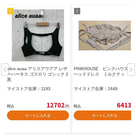
alice auaa アリスアウアア レザ
PINKHOUSE ピンクハウス
ーハーネス ゴスロリ ゴシック 2
ヘッドドレス ミルクティ
黒
マイストア在庫：
1193
マイストア在庫：
2449
12702
6413
税込
円
税込
円
カートに入れる
カートに入れる