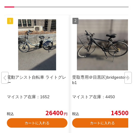
電動アシスト自転車 ライトグレ
受取専用＠目黒区)bridgestone x
ー
b1
マイストア在庫：
1652
マイストア在庫：
4450
26400
14500
税込
円
税込
円
カートに入れる
カートに入れる