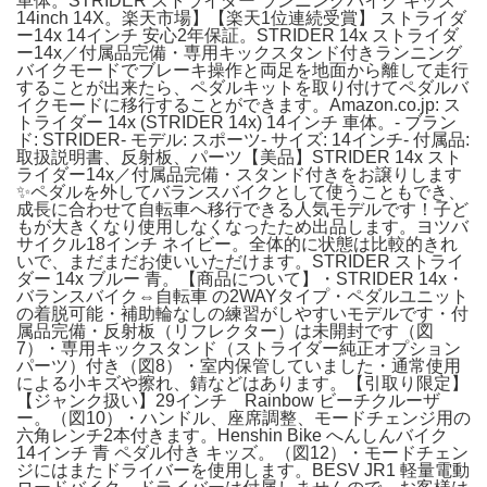
車体。STRIDER ストライダー ランニングバイク キッズ
14inch 14X。楽天市場】【楽天1位連続受賞】 ストライダ
ー14x 14インチ 安心2年保証。STRIDER 14x ストライダ
ー14x／付属品完備・専用キックスタンド付きランニング
バイクモードでブレーキ操作と両足を地面から離して走行
することが出来たら、ペダルキットを取り付けてペダルバ
イクモードに移行することができます。Amazon.co.jp: ス
トライダー 14x (STRIDER 14x) 14インチ 車体。- ブラン
ド: STRIDER- モデル: スポーツ- サイズ: 14インチ- 付属品:
取扱説明書、反射板、パーツ【美品】STRIDER 14x スト
ライダー14x／付属品完備・スタンド付きをお譲りします
✨ペダルを外してバランスバイクとして使うこともでき、
成長に合わせて自転車へ移行できる人気モデルです！子ど
もが大きくなり使用しなくなったため出品します。ヨツバ
サイクル18インチ ネイビー。全体的に状態は比較的きれ
いで、まだまだお使いいただけます。STRIDER ストライ
ダー 14x ブルー 青。【商品について】・STRIDER 14x・
バランスバイク⇔自転車 の2WAYタイプ・ペダルユニット
の着脱可能・補助輪なしの練習がしやすいモデルです・付
属品完備・反射板（リフレクター）は未開封です（図
7）・専用キックスタンド（ストライダー純正オプション
パーツ）付き（図8）・室内保管していました・通常使用
による小キズや擦れ、錆などはあります。【引取り限定】
【ジャンク扱い】29インチ Rainbow ビーチクルーザ
ー。（図10）・ハンドル、座席調整、モードチェンジ用の
六角レンチ2本付きます。Henshin Bike へんしんバイク
14インチ 青 ペダル付き キッズ。（図12）・モードチェン
ジにはまたドライバーを使用します。BESV JR1 軽量電動