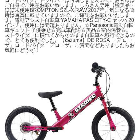
ロードバイク。ドライバーは付属しませんので、お客様は
ご自身でご用意お願い致します。しろさん専用【極美品・
ほぼ未使用BROMPTON S2L-X RAW 2017年。気になる箇
所は写真に載せていますので、ご確認をお願いいたしま
す。電動アシスト自転車 YAMAHA PAS CITY-C ヤマハ 20
インチ。使用には問題ありません。☆Panasonic電動自転
車ギュット 子供乗せ☆完成車配送☆美品☆室内保管☆。
ストライダーに慣れてからそのまま自転車へ移行できるの
で、とても便利でした。【kazuma】DE ROSA 「デ ロー
ザ」ロードバイク デローザ。ご質問などありましたらお
気軽にどうぞ！