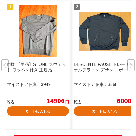
t*l様 【美品】STONE スウェッ
DESCENTE PAUSE トレーナー
ト ワッペン付き 正規品
オルテライン デサント ポーズ
マイストア在庫：
3949
マイストア在庫：
3568
14906
6000
税込
円
税込
円
カートに入れる
カートに入れる