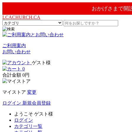
おかげさまで開設
LCACHURCH.CA
ご利用案内
お問い合わせ
ゲスト様
0
合計金額
0円
マイストア
変更
ログイン
新規会員登録
ようこそ
ゲスト様
ログイン
カテゴリ一覧