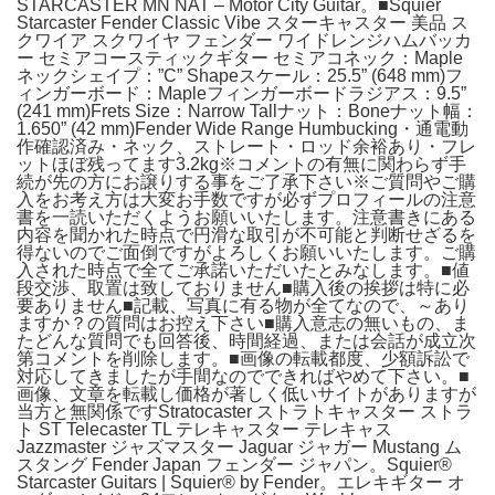
STARCASTER MN NAT – Motor City Guitar。■Squier
Starcaster Fender Classic Vibe スターキャスター 美品 ス
クワイア スクワイヤ フェンダー ワイドレンジハムバッカ
ー セミアコースティックギター セミアコネック：Maple
ネックシェイプ：”C” Shapeスケール：25.5” (648 mm)フ
ィンガーボード：Mapleフィンガーボードラジアス：9.5”
(241 mm)Frets Size：Narrow Tallナット：Boneナット幅：
1.650” (42 mm)Fender Wide Range Humbucking・通電動
作確認済み・ネック、ストレート・ロッド余裕あり・フレ
ットほぼ残ってます3.2kg※コメントの有無に関わらず手
続が先の方にお譲りする事をご了承下さい※ご質問やご購
入をお考え方は大変お手数ですが必ずプロフィールの注意
書を一読いただくようお願いいたします。注意書きにある
内容を聞かれた時点で円滑な取引が不可能と判断せざるを
得ないのでご面倒ですがよろしくお願いいたします。ご購
入された時点で全てご承諾いただいたとみなします。■値
段交渉、取置は致しておりません■購入後の挨拶は特に必
要ありません■記載、写真に有る物が全てなので、～あり
ますか？の質問はお控え下さい■購入意志の無いもの、ま
たどんな質問でも回答後、時間経過、または会話が成立次
第コメントを削除します。■画像の転載都度、少額訴訟で
対応してきましたが手間なのでできればやめて下さい。■
画像、文章を転載し価格が著しく低いサイトがありますが
当方と無関係ですStratocaster ストラトキャスター ストラ
ト ST Telecaster TL テレキャスター テレキャス
Jazzmaster ジャズマスター Jaguar ジャガー Mustang ム
スタング Fender Japan フェンダー ジャパン。Squier®
Starcaster Guitars | Squier® by Fender。エレキギター オ