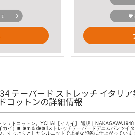
いて
受
る
 34 テーパード ストレッチ イタリア製
ュドコットンの詳細情報
ドコットン。YCHAI【イカイ】 通販｜NAKAGAWA1948 Onl
I（イカイ）■ item & detailストレッチテーパードデニムパ
、すっきりとしたシルエットで上品な印象に仕上がっています。A