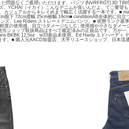
くご着用いただけます。パンツ [NVRFRGT] 3D TWISTE
ズ。YCHAI（イカイ）こんなデニムが良いんだよ。てご要望も多いんです
ジュアルからキレイめまで幅広く活躍する一本です。■ material
28cm股下 72cm渡幅 25cm裾幅 19cm■ conditionA
ズ。Lee Riders ストレートデニムパンツ。■ 状態ランク基準
品程度の使用感、目立つダメージなしC : 使用感や小さなダメー
 その他当ショップ取扱商品はすべて鑑定済みの正規品です。万
s BKBK 12.5oz w33新品未使用。Ed Hardy エドハー
■ 購入元AACD加盟店、大手リユースショップ、日本流通自主管