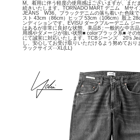
M。着用に伴う軽度の使用感はございますが、まだまだ問題な
続きいたします。TORNADO MART デニム Mサイ
JEANS W36。ブラックデニムの落ち着いた色味で、カ
スト 43cm（86cm）ヒップ 53cm（106cm）股上 
ンディションです。EVISU ダークブルーデニム ジーン
はあるが非常に良好な状態、美品B : 一般的な中古
用感やダメージが強い状態■ colorブラック系■
にて誠実に対応いたします。TCBジーンズ 20's Jean
し、安心してお受け取りいただけるよう努めております。
ラックサイズ···XL(LL)