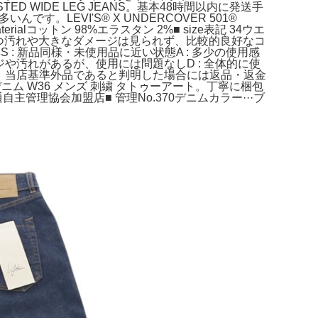
D WIDE LEG JEANS。基本48時間以内に発送手
。LEVI'S® X UNDERCOVER 501®
コットン 98%エラスタン 2%■ size表記 34ウエ
B全体的に目立つ汚れや大きなダメージは見られず、比較的良好なコ
S : 新品同様・未使用品に近い状態A : 多少の使用感
ジや汚れがあるが、使用には問題なしD : 全体的に使
が一、当店基準外品であると判明した場合には返品・返金
ディ デニム W36 メンズ 刺繍 タトゥーアート。丁寧に梱包
理協会加盟店■ 管理No.370デニムカラー···ブ