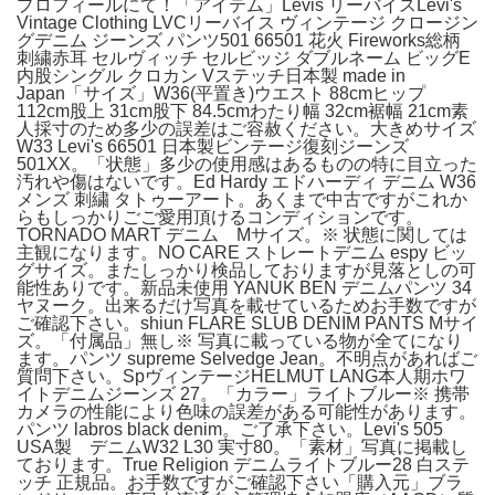
プロフィールにて！「アイテム」Levis リーバイスLevi's
Vintage Clothing LVCリーバイス ヴィンテージ クロージン
グデニム ジーンズ パンツ501 66501 花火 Fireworks総柄
刺繍赤耳 セルヴィッチ セルビッジ ダブルネーム ビッグE
内股シングル クロカン Vステッチ日本製 made in
Japan「サイズ」W36(平置き)ウエスト 88cmヒップ
112cm股上 31cm股下 84.5cmわたり幅 32cm裾幅 21cm素
人採寸のため多少の誤差はご容赦ください。大きめサイズ
W33 Levi's 66501 日本製ビンテージ復刻ジーンズ
501XX。「状態」多少の使用感はあるものの特に目立った
汚れや傷はないです。Ed Hardy エドハーディ デニム W36
メンズ 刺繍 タトゥーアート。あくまで中古ですがこれか
らもしっかりごご愛用頂けるコンディションです。
TORNADO MART デニム Mサイズ。※ 状態に関しては
主観になります。NO CARE ストレートデニム espy ビッ
グサイズ。またしっかり検品しておりますが見落としの可
能性ありです。新品未使用 YANUK BEN デニムパンツ 34
ヤヌーク。出来るだけ写真を載せているためお手数ですが
ご確認下さい。shiun FLARE SLUB DENIM PANTS Mサイ
ズ。「付属品」無し※ 写真に載っている物が全てになり
ます。パンツ supreme Selvedge Jean。不明点があればご
質問下さい。SpヴィンテージHELMUT LANG本人期ホワ
イトデニムジーンズ 27。「カラー」ライトブルー※ 携帯
カメラの性能により色味の誤差がある可能性があります。
パンツ labros black denim。ご了承下さい。Levi's 505
USA製 デニムW32 L30 実寸80。「素材」写真に掲載し
ております。True Religion デニムライトブルー28 白ステ
ッチ 正規品。お手数ですがご確認下さい「購入元」ブラ