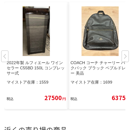
2022年製 ルフィエール ワイン
COACH コーチ チャーリー バッ
セラー C55BD 150L コンプレッ
クパック ブラック ペブルドレザ
サー式
ー 美品
マイストア在庫：
1559
マイストア在庫：
1699
27500
6375
税込
円
税込
円
近くの売り場の商品