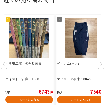
小津安二郎 名作映画集
ベッカム(本人)
マイストア在庫：
1253
マイストア在庫：
3845
6743
7540
税込
円
税込
円
カートに入れる
カートに入れる