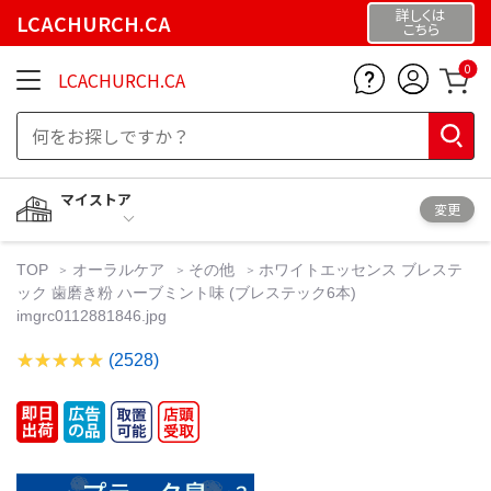
詳しくは
LCACHURCH.CA
こちら
0
LCACHURCH.CA
マイストア
変更
TOP
オーラルケア
その他
ホワイトエッセンス ブレステ
ック 歯磨き粉 ハーブミント味 (ブレステック6本)
imgrc0112881846.jpg
(2528)