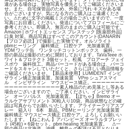
違がある場合は、実物写真を優先としてご確認くださいま
せ。また、自宅保管品のため、外装に汚れ·キズがある場
合がございますが、気になる方のご購入はご遠慮くださ
い。⚠︎ために文字の掲載ミスの場合ございますので、一度
写真にお目通しください。発送についてプロフィールにご
参考ください。即購入、無言のままのご購入は可能です。
Amazon | ホワイトエッセンス ブレステック [医薬部外品]
口臭 対策。商品写真はすべてこのアカウント(DANARIN
【プロフ必読】)で撮影した実物です。オルソライト
pbmヒーリング 歯科矯正 口腔ケア 光加速装置。
YDM ワッテ缶 ワンタッチコットンボックス 歯科。一
部の新品は撮影のために開封しております。TaVaTeee ホ
ワイト＆プロテクト 3個セット。松風 プロアーチ フェイ
スボウ 歯科技工。商品バーコードがある場合は、バーコ
ードをスキャンしていただくと、さらに詳しい商品情報を
ご確認くださいませ。【新品未使用】LUMIDENT インビ
ザライン矯正加速装置。加速装置 VPro シュアスマイ
ル インビザライン マウスピース矯正。ーーーーーーー
ーーーーーーーーーーーー素人検品のため見落とし等ある
場合がございますので、ご了承ください。インビザライ
ン オーソパルス 光加速装置。【ぽちゃ】Bremo オー
ラルケアサプリメント 30粒入り10袋。商品状態などの確
認は写真からでお願いいたします。アライナークリアスプ
レー 箱入り 6本 新品。PBMヒーリング 光加速装置
歯科矯正 マウスピース矯正 口腔ケア。よろしくお願いい
たします。【ねこわん 】アバンビーズ オーラルタブレッ
ト (45粒) × 6袋セット。pbm healing 光加速装置。 ⚠︎一
部の商品は北海道、沖縄、離島への配送は不可となりま