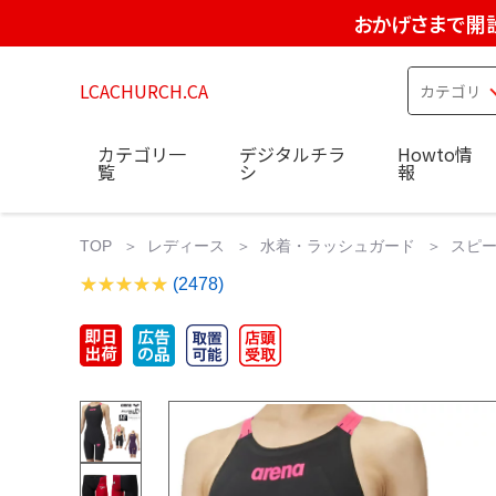
おかげさまで開設
LCACHURCH.CA
カテゴリ一
デジタルチラ
Howto情
覧
シ
報
TOP
レディース
水着・ラッシュガード
スピー
(2478)