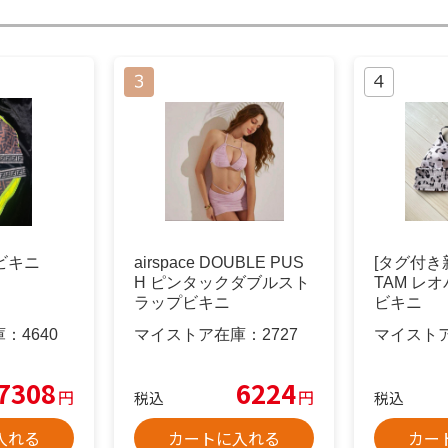
点ビキニ
airspace DOUBLE PUS
[タグ付き新品
H ピンタックダブルスト
TAM レ
ラップビキニ
ビキニ
庫：
4640
マイストア在庫：
2727
マイスト
7308
6224
円
円
税込
税込
入れる
カートに入れる
カー