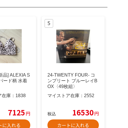
] ALEXIA S
24-TWENTY FOUR- コ
オパード柄 水着
ンプリート ブルーレイB
OX〈49枚組〉
ア在庫：
1838
マイストア在庫：
2552
7125
16530
円
円
税込
トに入れる
カートに入れる