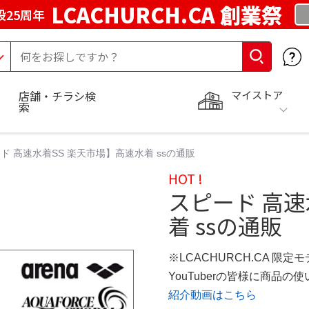
LCACHURCH.CA 創業祭
25周年
マイストア
店舗・チラシ検
索
ド 高速水着SS 楽天市場】高速水着 ssの通販
HOT !
スピード 高速
着 ssの通販
※LCACHURCH.CA 限定
YouTuberの皆様に商品
紹介動画はこちら