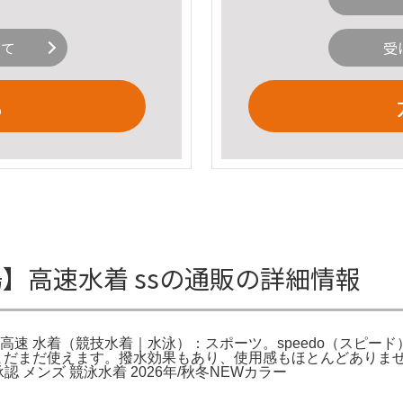
いて
受
る
場】高速水着 ssの通販の詳細情報
速 水着（競技水着｜水泳）：スポーツ。speedo（スピード） FI
3回ほど使用し、まだまだ使えます。撥水効果もあり、使用感もほとんどあ
承認 メンズ 競泳水着 2026年/秋冬NEWカラー